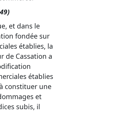
549)
e, et dans le
ation fondée sur
iales établies, la
r de Cassation a
dification
erciales établies
 à constituer une
à dommages et
ices subis, il