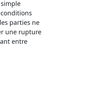
 simple
 conditions
les parties ne
er une rupture
tant entre
ait notifié à son
difier les
ations
s fin à leur