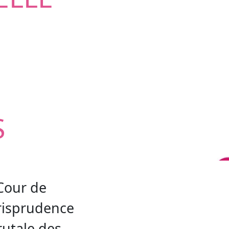
S
S
Cour de
urisprudence
rutale des