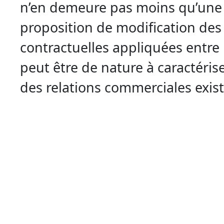
n’en demeure pas moins qu’une
proposition de modification des
contractuelles appliquées entre 
peut être de nature à caractéris
des relations commerciales exis
lesdites parties.
En l’espèce, une autre société av
cocontractant son souhait de mo
conditions d’exécution des prest
convenues entre elles.
En réponse, le cocontractant a mi