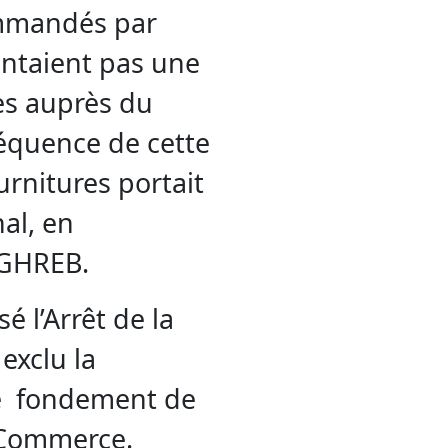
ommandés par
entaient pas une
es auprès du
équence de cette
rnitures portait
al, en
AGHREB.
é l’Arrêt de la
exclu la
e fondement de
e Commerce.