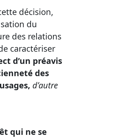
cette décision,
isation du
ure des relations
e caractériser
ect d’un préavis
ncienneté des
 usages,
d’autre
êt qui ne se