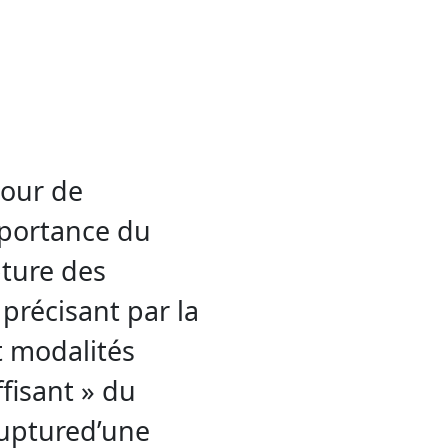
Cour de
mportance du
pture des
 précisant par la
t modalités
ffisant » du
ruptured’une