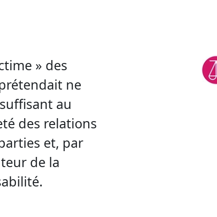
ictime » des
 prétendait ne
 suffisant au
té des relations
arties et, par
teur de la
bilité.