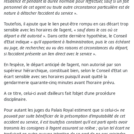
résidence et pendant la durée normale pour l’effectuer, sauf si un fait
personnel de cet agent ou toute autre circonstance particulière est de
nature à détacher l’accident du service
».
Toutefois, il ajoute que le lien peut-être rompu en cas d’écart trop
sensible avec les horaires de l’agent, «
sauf dans le cas où ce
départ a été autorisé
». Dans cette dernière hypothèse, le Conseil
d’Etat indique «
qu’il appartient à l’administration, puis le cas échéant
au juge, de rechercher, au vu des raisons et circonstances du départ,
si l’accident présente un lien direct avec le service
».
En l’espèce, le départ anticipé de l’agent, non autorisé par son
supérieur hiérarchique, constituait bien, selon le Conseil d’Etat un
écart sensible avec ses horaires puisqu’il avait quitté la
gendarmerie quarante-cinq minutes avant l’horaire prévu.
A ce titre, celui-ci avait d’ailleurs fait l’objet d’une procédure
disciplinaire.
Pour autant les juges du Palais Royal estiment que si celui-ci«
ne
pouvait par suite bénéficier de la présomption d’imputabilité de cet
accident au service, il est toutefois constant qu’il est parti après avoir
transmis les consignes à l’agent assurant sa relève ; qu’un tel écart ne
traduisait en outre aucune intention de sa part de ne pas rejoindre