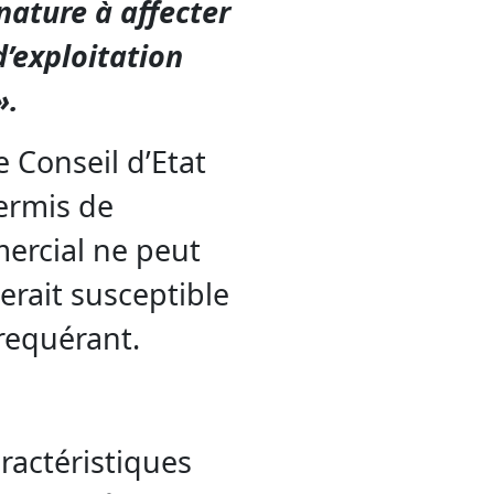
nature à affecter
d’exploitation
».
e Conseil d’Etat
permis de
ercial ne peut
serait susceptible
requérant.
aractéristiques