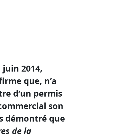
 juin 2014,
firme que, n’a
ntre d’un permis
commercial son
pas démontré que
res de la