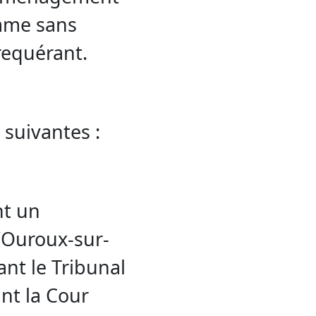
mme sans
 requérant.
 suivantes :
nt un
’Ouroux-sur-
nt le Tribunal
ant la Cour