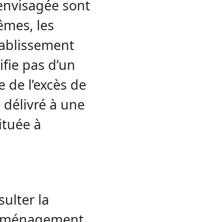
 envisagée sont
êmes, les
tablissement
ifie pas d’un
e de l’excès de
 délivré à une
ituée à
sulter la
’aménagement