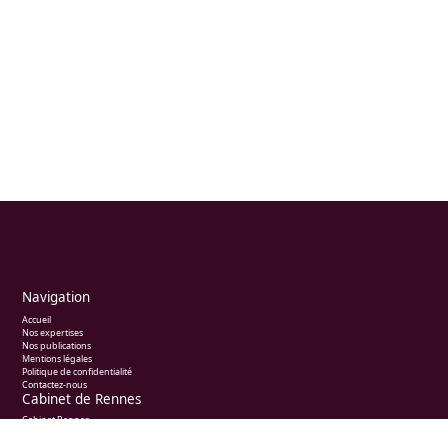
Navigation
Accueil
Nos expertises
Nos publications
Mentions légales
Politique de confidentialité
Contactez-nous
Cabinet de Rennes
Cabinet Rennes
1 rue Duvivier - Bât EQUINOXE