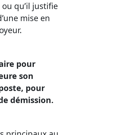
ou qu’il justifie
d’une mise en
oyeur.
aire pour
eure son
poste, pour
 de démission.
s principaux au