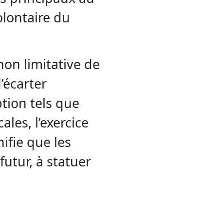
lontaire du
 non limitative de
’écarter
ption tels que
les, l’exercice
ifie que les
utur, à statuer
on d’un motif
é qui n’est pas