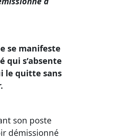
émissionné à
te se manifeste
é qui s’absente
i le quitte sans
.
nant son poste
ir démissionné