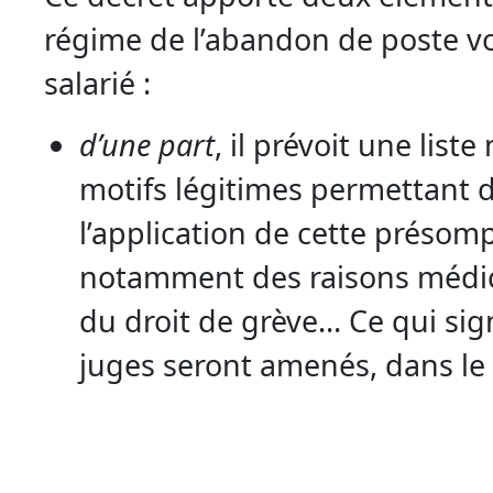
régime de l’abandon de poste vo
salarié :
d’une part
, il prévoit une liste
motifs légitimes permettant d
l’application de cette présom
notamment des raisons médica
du droit de grève… Ce qui sign
juges seront amenés, dans le f
sur le caractère légitime ou n
nouveau apporté par un salari