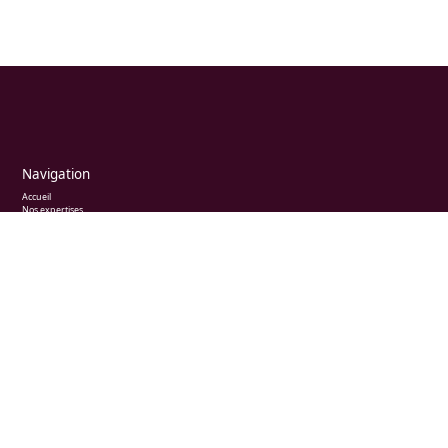
Navigation
Accueil
Nos expertises
Nos publications
Mentions légales
Politique de confidentialité
Contactez-nous
Cabinet de Rennes
Cabinet Rennes
1 rue Duvivier - Bât EQUINOXE
CS 21162 - 35011 Rennes – Cedex
Tél. 02 99 79 75 50
cabinet@azincourt-avocats.fr
Cabinet de Vitré
Cabinet Vitré